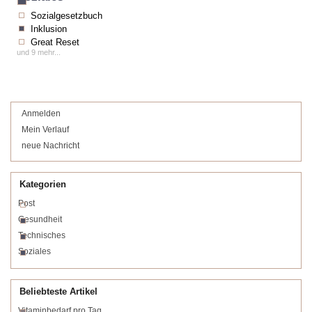
Sozialgesetzbuch
Inklusion
Great Reset
und 9 mehr...
Anmelden
Mein Verlauf
neue Nachricht
Kategorien
Post
Gesundheit
Technisches
Soziales
Beliebteste Artikel
Vitaminbedarf pro Tag