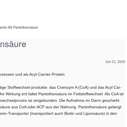
tamin B5 Pantothensäure
ensäure
Jun 21, 2020
ozessen und als Acyl-Carrier-Protein
tige Stoffwechsel­ produkte: das Coenzym A (CoA) und das Acyl Car­
che Wirkung ent­ faltet Pantothensäure im Fettstoffwechsel. Als CoA ist
offwechselprozes­ se eingebunden. Die Aufnahme im Darm geschieht
nsäure aus CoA oder ACP aus der Nahrung. Pantothensäure gelangt
min-Transporter (transportiert auch Biotin und Liponsäure) in den