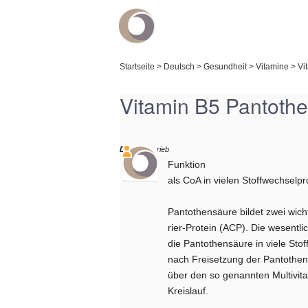
Startseite
>
Deutsch
>
Gesundheit
>
Vitamine
>
Vi
Vitamin B5 Pantoth
Daniel
schrieb
Funktion
als CoA in vielen Stoffwechselpr
Pantothensäure bildet zwei wich
rier-Protein (ACP). Die wesentli
die Pantothensäure in viele St
nach Freisetzung der Pantothe
über den so genannten Multivita
Kreislauf.