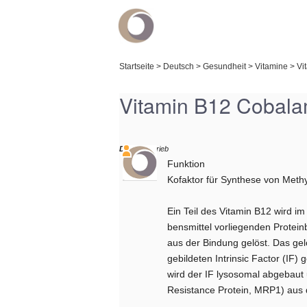
Startseite
>
Deutsch
>
Gesundheit
>
Vitamine
>
Vi
Vitamin B12 Cobala
Daniel
schrieb
Funktion
Kofaktor für Synthese von Meth
Ein Teil des Vitamin B12 wird im
bensmittel vorliegenden Protei
aus der Bindung gelöst. Das gel
gebildeten Intrinsic Factor (IF
wird der IF lysosomal abgebaut
Resistance Protein, MRP1) aus d