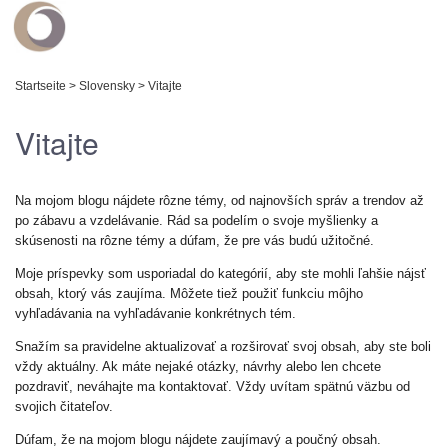
Startseite
>
Slovensky
>
Vitajte
Vitajte
Na mojom blogu nájdete rôzne témy, od najnovších správ a trendov až
po zábavu a vzdelávanie. Rád sa podelím o svoje myšlienky a
skúsenosti na rôzne témy a dúfam, že pre vás budú užitočné.
Moje príspevky som usporiadal do kategórií, aby ste mohli ľahšie nájsť
obsah, ktorý vás zaujíma. Môžete tiež použiť funkciu môjho
vyhľadávania na vyhľadávanie konkrétnych tém.
Snažím sa pravidelne aktualizovať a rozširovať svoj obsah, aby ste boli
vždy aktuálny. Ak máte nejaké otázky, návrhy alebo len chcete
pozdraviť, neváhajte ma kontaktovať. Vždy uvítam spätnú väzbu od
svojich čitateľov.
Dúfam, že na mojom blogu nájdete zaujímavý a poučný obsah.