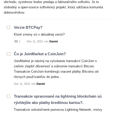
obchodu, systémov bodov predaja a fakturačného softvéru. Je to
slobodný a open-source softvérový projekt, ktorý udržiava komunita
dobrovoľníkov.
Verzie BTCPay?
Ktoré zmeny sú v aktuálnej verzii?
1
Dec 11, 2022
von
Daniel
Čo je JoinMarket a CoinJoin?
JoinMarket je nástroj na vytváranie transakcií CoinJoin s
cieľom zlepšiť dôvernosť a súkromie transakcií Bitcoin.
Transakcie CoinJoin kombinujú viaceré platby Bitcoinu od
rôznych používateľov do jedne...
Dec 11, 2022
von
Daniel
Transakcie spracované na lightning blockchain sú
rýchlejšie ako platby kreditnou kartou?.
Transakcie uskutočnené pomocou Lightning Network, vrstvy